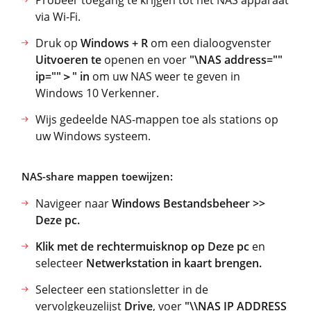
Probeer toegang te krijgen tot het NAS apparaat
via Wi-Fi.
Druk op
Windows + R
om een dialoogvenster
Uitvoeren te
openen en voer
"\NAS address=""
ip=""＞" in
om uw NAS weer te geven in
Windows 10 Verkenner.
Wijs gedeelde NAS-mappen toe als stations op
uw Windows systeem.
NAS-share mappen toewijzen:
Navigeer naar
Windows Bestandsbeheer >>
Deze pc.
Klik met de rechtermuisknop op Deze pc
en
selecteer
Netwerkstation in kaart brengen.
Selecteer een stationsletter in de
vervolgkeuzelijst
Drive
, voer
"\\NAS IP ADDRESS