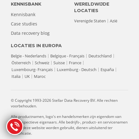
KENNISBANK
WERELDWIJDE
LOCATIES
Kennisbank
Verenigde Staten
Azië
Case studies
Data recovery blog
LOCATIES IN EUROPA
Belgie - Nederlands
Belgique - Français
Deutschland
Österreich
Schweiz
Suisse
France
Luxembourg- Français
Luxemburg - Deutsch
España
Italia
UK
Maroc
© Copyright 1993-2026 Stellar Data Recovery BV. Alle rechten
voorbehouden.
Alle productnamen, logo's en handelsmerken zijn eigendom van
hun respectieve eigenaars. Alle bedrijfs-, product- en servicenamen
die op deze website worden gebruikt, dienen uitsluitend ter
identificatie.