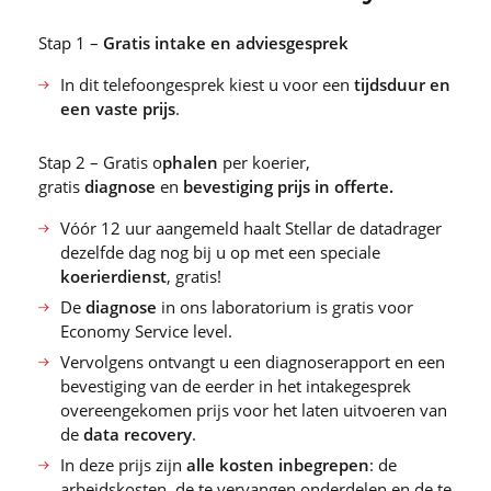
Stap 1 –
Gratis intake en adviesgesprek
In dit telefoongesprek kiest u voor een
tijdsduur en
een vaste prijs
.
Stap 2 – Gratis o
phalen
per koerier,
gratis
diagnose
en
bevestiging prijs in offerte.
Vóór 12 uur aangemeld haalt Stellar de datadrager
dezelfde dag nog bij u op met een speciale
koerierdienst
, gratis!
De
diagnose
in ons laboratorium is gratis voor
Economy Service level.
Vervolgens ontvangt u een diagnoserapport en een
bevestiging van de eerder in het intakegesprek
overeengekomen prijs voor het laten uitvoeren van
de
data recovery
.
In deze prijs zijn
alle kosten inbegrepen
: de
arbeidskosten, de te vervangen onderdelen en de te