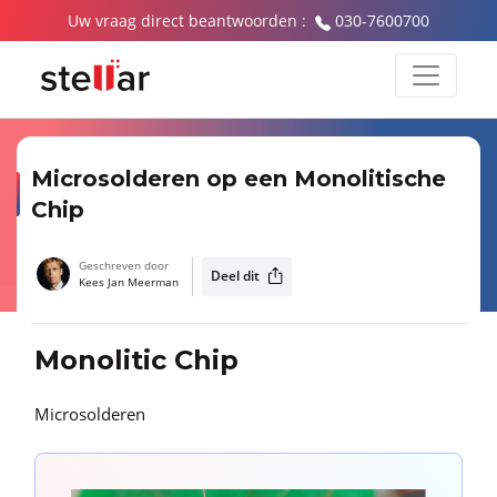
Uw vraag direct beantwoorden :
030-7600700
Microsolderen op een Monolitische
Chip
Geschreven door
Deel dit
Kees Jan Meerman
Monolitic Chip
Microsolderen