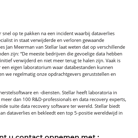
r snel op te pakken na een incident waarbij dataverlies
ecialist in staat verwijderde en verloren gewaande
ees Jan Meerman van Stellar laat weten dat op verschillende
nden zijn: “De meeste bedrijven die gevoelige data hebben
initief verwijderd en niet meer terug te halen zijn. Vaak is
over een eigen laboratorium waar databestanden kunnen
en we regelmatig onze opdrachtgevers geruststellen en
erstelsoftware en -diensten. Stellar heeft laboratoria in
r meer dan 100 R&D-professionals en data recovery experts,
e suite data recovery software ter wereld. Stellar biedt
an dataverlies en bekleedt een top 5-positie wereldwijd in
unt u contact opnemen met :