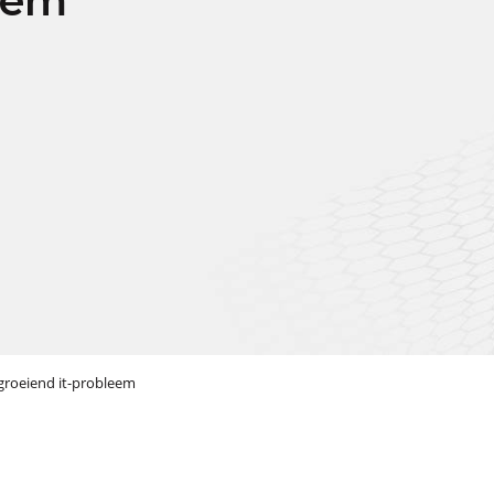
eem
groeiend it-probleem