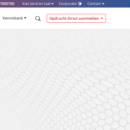
-7600700
|
Kies land en taal
Corporate
Contact
Kennisbank
Opdracht direct aanmelden