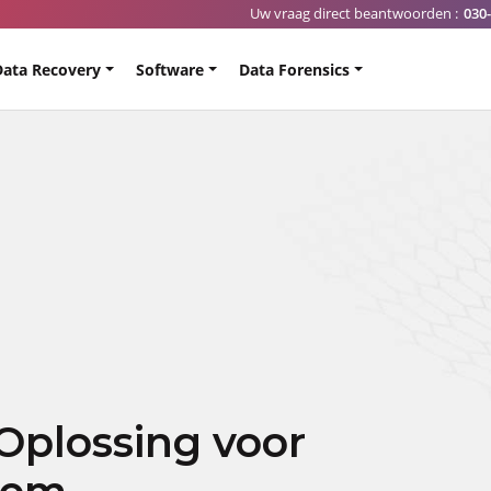
Uw vraag direct beantwoorden :
030
Data Recovery
Software
Data Forensics
Oplossing voor