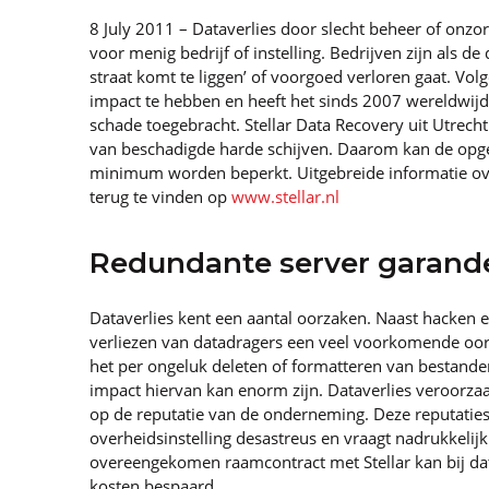
8 July 2011 – Dataverlies door slecht beheer of onzo
voor menig bedrijf of instelling. Bedrijven zijn als d
straat komt te liggen’ of voorgoed verloren gaat. Vo
impact te hebben en heeft het sinds 2007 wereldwijd 
schade toegebracht. Stellar Data Recovery uit Utrecht
van beschadigde harde schijven. Daarom kan de opg
minimum worden beperkt. Uitgebreide informatie ove
terug te vinden op
www.stellar.nl
Redundante server garand
Dataverlies kent een aantal oorzaken. Naast hacken en
verliezen van datadragers een veel voorkomende oor
het per ongeluk deleten of formatteren van bestanden,
impact hiervan kan enorm zijn. Dataverlies veroorzaa
op de reputatie van de onderneming. Deze reputaties
overheidsinstelling desastreus en vraagt nadrukkeli
overeengekomen raamcontract met Stellar kan bij d
kosten bespaard.