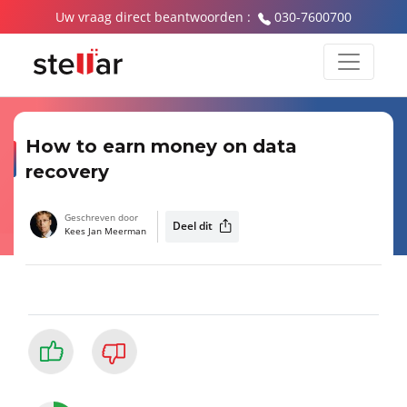
Uw vraag direct beantwoorden :
030-7600700
How to earn money on data
recovery
Geschreven door
Deel dit
Kees Jan Meerman