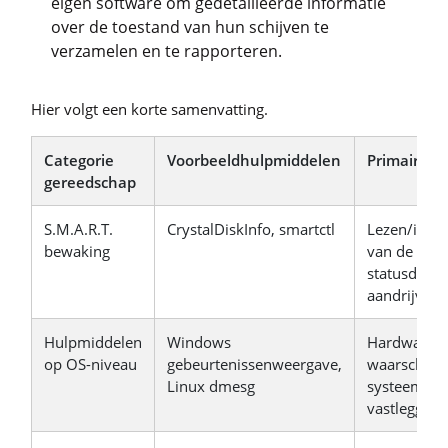
eigen software om gedetailleerde informatie
over de toestand van hun schijven te
verzamelen en te rapporteren.
Hier volgt een korte samenvatting.
Categorie
Voorbeeldhulpmiddelen
Primaire fu
gereedschap
S.M.A.R.T.
CrystalDiskInfo, smartctl
Lezen/inter
bewaking
van de S.M.
statusdata 
aandrijving
Hulpmiddelen
Windows
Hardwarefo
op OS-niveau
gebeurtenissenweergave,
waarschuw
Linux dmesg
systeem-/e
vastleggen