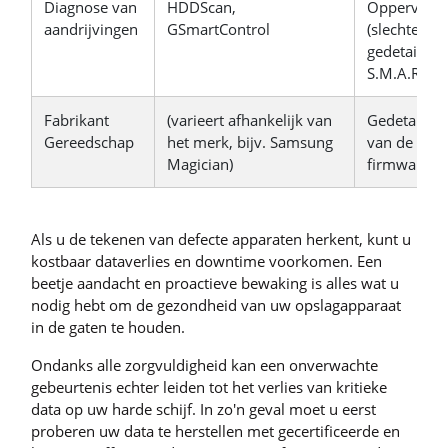
Diagnose van
HDDScan,
Oppervlaks
aandrijvingen
GSmartControl
(slechte blo
gedetaillee
S.M.A.R.T.-t
Fabrikant
(varieert afhankelijk van
Gedetaillee
Gereedschap
het merk, bijv. Samsung
van de rege
Magician)
firmware-u
Als u de tekenen van defecte apparaten herkent, kunt u
kostbaar dataverlies en downtime voorkomen. Een
beetje aandacht en proactieve bewaking is alles wat u
nodig hebt om de gezondheid van uw opslagapparaat
in de gaten te houden.
Ondanks alle zorgvuldigheid kan een onverwachte
gebeurtenis echter leiden tot het verlies van kritieke
data op uw harde schijf. In zo'n geval moet u eerst
proberen uw data te herstellen met gecertificeerde en