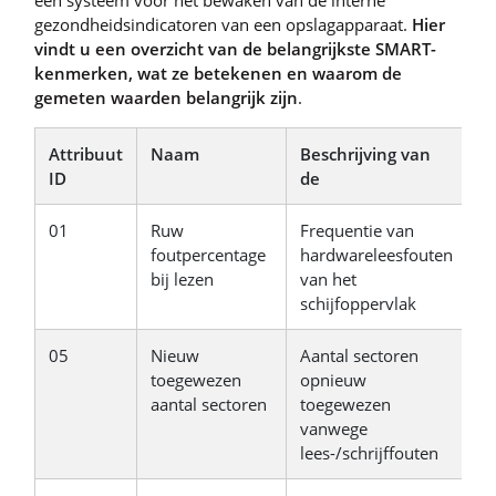
een systeem voor het bewaken van de interne
gezondheidsindicatoren van een opslagapparaat.
Hier
vindt u een overzicht van de belangrijkste SMART-
kenmerken, wat ze betekenen en waarom de
gemeten waarden belangrijk zijn
.
Attribuut
Naam
Beschrijving van
W
ID
de
b
01
Ruw
Frequentie van
H
foutpercentage
hardwareleesfouten
d
bij lezen
van het
m
schijfoppervlak
d
05
Nieuw
Aantal sectoren
G
toegewezen
opnieuw
a
aantal sectoren
toegewezen
a
vanwege
i
lees-/schrijffouten
d