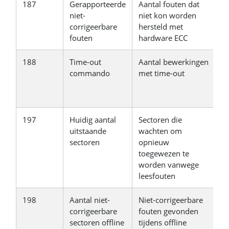
187
Gerapporteerde
Aantal fouten dat
Si
niet-
niet kon worden
v
corrigeerbare
hersteld met
fouten
hardware ECC
188
Time-out
Aantal bewerkingen
G
commando
met time-out
h
b
a
197
Huidig aantal
Sectoren die
E
uitstaande
wachten om
w
sectoren
opnieuw
d
toegewezen te
worden vanwege
leesfouten
198
Aantal niet-
Niet-corrigeerbare
G
corrigeerbare
fouten gevonden
n
sectoren offline
tijdens offline
g