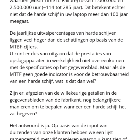
waarden (Mean Time to Failure) tussen 1.000.000 en
2.500.000 uur (~114 tot 285 jaar). Dit betekent echter
niet dat de harde schijf in uw laptop meer dan 100 jaar
meegaat.
De jaarlijkse uitvalpercentages van harde schijven
liggen veel hoger dan de schattingen op basis van de
MTBF-cijfers.
U kunt er dus van uitgaan dat de prestaties van
opslagapparaten in werkelijkheid niet overeenkomen
met de specificaties op het gegevensblad. Maar als de
MTTF geen goede indicator is voor de betrouwbaarheid
van een harde schijf, wat is dat dan wel?
Zijn er, afgezien van de willekeurige getallen in de
gegevensbladen van de fabrikant, nog belangrijkere
manieren om te bepalen wanneer een harde schijf het
zal begeven?
Het antwoord is ja. Op basis van de input van
duizenden van onze klanten hebben we een lijst
samengesteld met vijf manieren waarop u kunt zien of