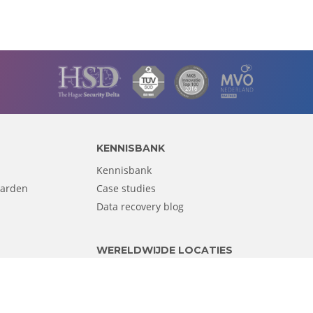
KENNISBANK
Kennisbank
aarden
Case studies
Data recovery blog
WERELDWIJDE LOCATIES
eich
Schweiz
Verenigde Staten
Azië
h
España
Italia