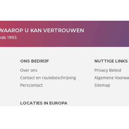
WAAROP U KAN VERTROUWEN
nds 1993
ONS BEDRIJF
NUTTIGE LINKS
Over ons
Privacy Beleid
Contact en routebeschrijving
Algemene Voorw
Perscontact
Sitemap
LOCATIES IN EUROPA
Belgie - Nederlands
Belgique - Français
Deutschland
Österr
Suisse
France
Luxembourg- Français
Luxemburg - Deutsc
UK
Maroc