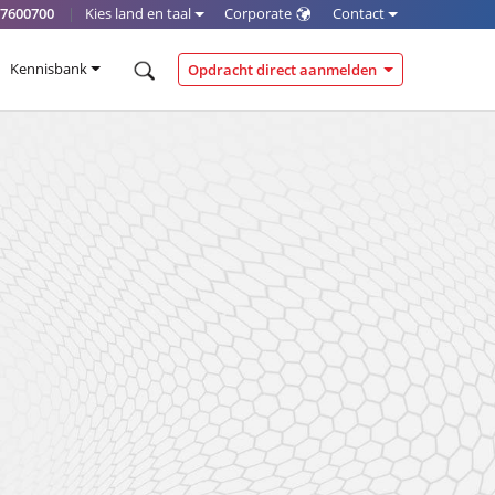
-7600700
|
Kies land en taal
Corporate
Contact
Kennisbank
Opdracht direct aanmelden