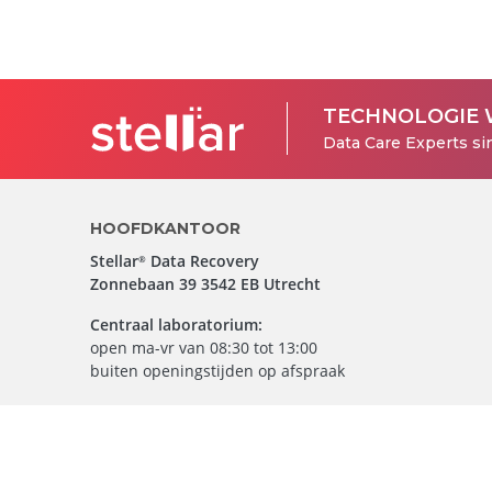
TECHNOLOGIE 
Data Care Experts si
HOOFDKANTOOR
Stellar
Data Recovery
®
Zonnebaan 39 3542 EB Utrecht
Centraal laboratorium:
open ma-vr van 08:30 tot 13:00
buiten openingstijden op afspraak
Bel met onze adviseur :
030-7600700
Stuur Ons Een Email
Laat ons u terugbellen