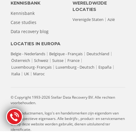
KENNISBANK
WERELDWIJDE
LOCATIES
Kennisbank
Verenigde Staten
Azië
Case studies
Data recovery blog
LOCATIES IN EUROPA
Belgie - Nederlands
Belgique - Français
Deutschland
Österreich
Schweiz
Suisse
France
Luxembourg- Français
Luxemburg - Deutsch
España
Italia
UK
Maroc
© Copyright 1993-2026 Stellar Data Recovery BV. Alle rechten
voorbehouden.
Alle productnamen, logo's en handelsmerken zijn eigendom van
hun respectieve eigenaars. Alle bedrijfs-, product- en servicenamen
die op deze website worden gebruikt, dienen uitsluitend ter
identificatie.