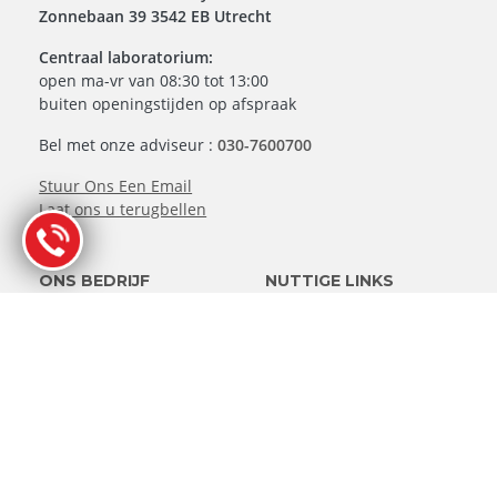
Zonnebaan 39 3542 EB Utrecht
Centraal laboratorium:
open ma-vr van 08:30 tot 13:00
buiten openingstijden op afspraak
Bel met onze adviseur :
030-7600700
Stuur Ons Een Email
Laat ons u terugbellen
ONS BEDRIJF
NUTTIGE LINKS
Over ons
Privacy Beleid
Contact en
Algemene Voorwaarden
routebeschrijving
Sitemap
Perscontact
KENNISBANK
WERELDWIJDE
LOCATIES