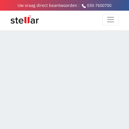
Uw vraag direct beantwoorden :
030-7600700