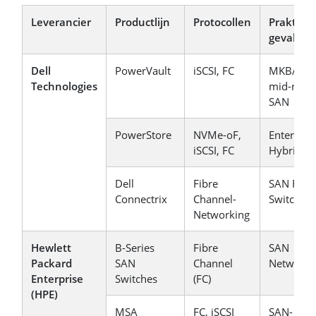
Leverancier
Productlijn
Protocollen
Praktijk
geval
Dell
PowerVault
iSCSI, FC
MKB/KM
Technologies
mid-rang
SAN
PowerStore
NVMe-oF,
Enterpris
iSCSI, FC
Hybrid C
Dell
Fibre
SAN Fabri
Connectrix
Channel-
Switching
Networking
Hewlett
B-Series
Fibre
SAN
Packard
SAN
Channel
Networki
Enterprise
Switches
(FC)
(HPE)
MSA
FC, iSCSI
SAN-