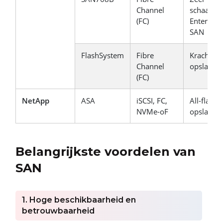
Channel
schaalbar
(FC)
Enterpris
SAN
FlashSystem
Fibre
Krachtige
Channel
opslag
(FC)
NetApp
ASA
iSCSI, FC,
All-flash
NVMe-oF
opslag
Belangrijkste voordelen van
SAN
1. Hoge beschikbaarheid en
betrouwbaarheid