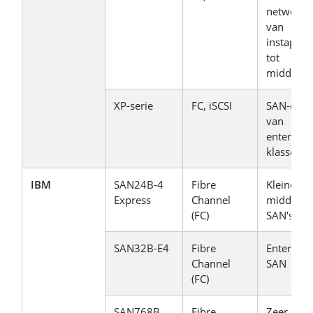
netwerke
van
instapniv
tot
middenkl
XP-serie
FC, iSCSI
SAN-opsl
van
enterpris
klasse
IBM
SAN24B-4
Fibre
Kleine tot
Express
Channel
middelgr
(FC)
SAN's
SAN32B-E4
Fibre
Enterpris
Channel
SAN
(FC)
SAN768B
Fibre
Zeer